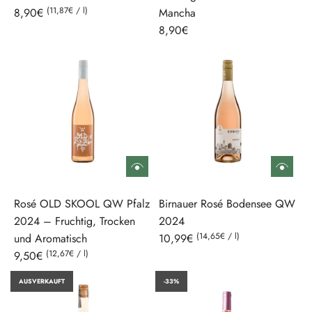
(
11,87€
/
l
)
8,90€
Mancha
s
8,90€
Rosé OLD SKOOL QW Pfalz
Birnauer Rosé Bodensee QW
2024 – Fruchtig, Trocken
2024
(
14,65€
/
l
)
und Aromatisch
10,99€
(
12,67€
/
l
)
9,50€
AUSVERKAUFT
-33%