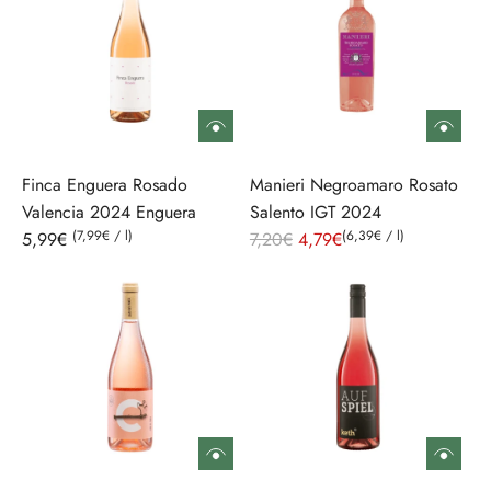
Finca Enguera Rosado
Manieri Negroamaro Rosato
Valencia 2024 Enguera
Salento IGT 2024
(
7,99€
/
l
)
R
(
6,39€
/
l
)
5,99€
7,20€
4,79€
e
g
u
l
ä
r
e
r
P