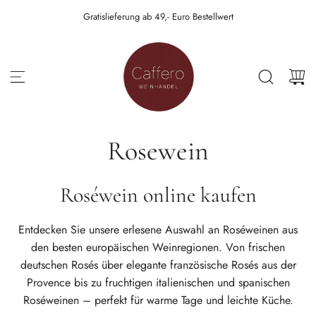
Z
Gratislieferung ab 49,- Euro Bestellwert
U
M
I
N
H
A
L
T
S
P
Rosewein
R
I
N
Roséwein online kaufen
G
E
N
Entdecken Sie unsere erlesene Auswahl an Roséweinen aus
den besten europäischen Weinregionen. Von frischen
deutschen Rosés über elegante französische Rosés aus der
Provence bis zu fruchtigen italienischen und spanischen
Roséweinen – perfekt für warme Tage und leichte Küche.