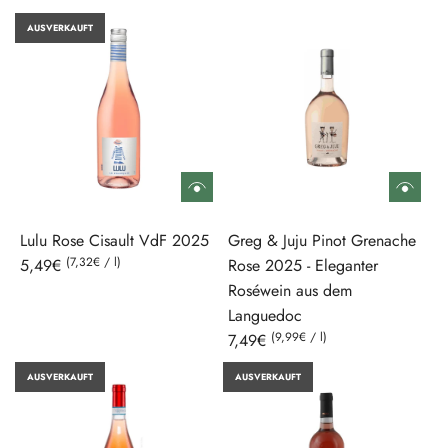
AUSVERKAUFT
Lulu Rose Cisault VdF 2025
Greg & Juju Pinot Grenache
(
7,32€
/
l
)
5,49€
Rose 2025 - Eleganter
Roséwein aus dem
Languedoc
(
9,99€
/
l
)
7,49€
AUSVERKAUFT
AUSVERKAUFT