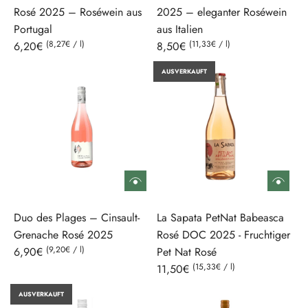
Rosé 2025 – Roséwein aus
2025 – eleganter Roséwein
e
e
Portugal
aus Italien
i
i
(
8,27€
/
l
)
(
11,33€
/
l
)
6,20€
8,50€
s
s
AUSVERKAUFT
Duo des Plages – Cinsault-
La Sapata PetNat Babeasca
Grenache Rosé 2025
Rosé DOC 2025 - Fruchtiger
(
9,20€
/
l
)
6,90€
Pet Nat Rosé
(
15,33€
/
l
)
11,50€
AUSVERKAUFT