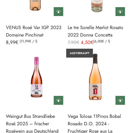
VENUS Rosé Var IGP 2023
Le tre Sorelle Merlot Rosato
Domaine Pinchinat
2022 Donna Concetta
(
11,99€
/
l
)
R
(
6,00€
/
l
)
8,99€
7,90€
4,50€
e
AUSVERKAUFT
g
u
l
ä
r
e
r
P
Weingut Bus Strandliebe
Vega Tolosa 11Pinos Bobal
r
Rosé 2025 – frischer
Rosado D.O. 2024 -
e
Roséwein aus Deutschland
Fruchtiger Rose aus La
i