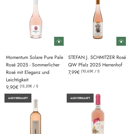
Momentum Solare Pure Pale
STEFAN J. SCHMITZER Rosé
Rosé 2025 - Sommerlicher
QW Pfalz 2025 Herrenhof
(
10,65€
/
l
)
Rosé mit Eleganz und
7,99€
Leichtigkeit
(
13,20€
/
l
)
9,90€
AUSVERKAUFT
AUSVERKAUFT