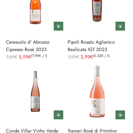
Cerasuolo d‘ Abruzzo
Pipoli Rosato Aglianico
Cipresso Rosé 2023
Basilicata IGT 2023
R
(
7,99€
/
l
)
R
(
5,32€
/
l
)
7,89€
5,99€
7,99€
3,99€
e
e
g
g
u
u
l
l
ä
ä
r
r
e
e
r
r
P
P
Conde Villar Vinho Verde
Tramari Rosé di Primitivo
r
r