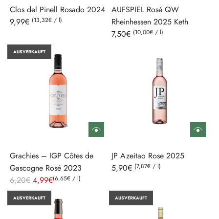
Clos del Pinell Rosado 2024
AUFSPIEL Rosé QW
r
(
13,32€
/
l
)
9,99€
Rheinhessen 2025 Keth
e
(
10,00€
/
l
)
7,50€
i
s
AUSVERKAUFT
Grachies – IGP Côtes de
JP Azeitao Rose 2025
(
7,87€
/
l
)
Gascogne Rosé 2023
5,90€
R
(
6,65€
/
l
)
6,20€
4,99€
e
AUSVERKAUFT
AUSVERKAUFT
g
u