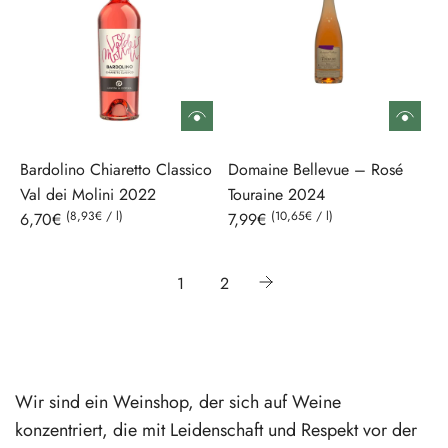
l
ä
r
e
r
P
Bardolino Chiaretto Classico
Domaine Bellevue – Rosé
r
Val dei Molini 2022
Touraine 2024
e
(
8,93€
/
l
)
(
10,65€
/
l
)
6,70€
7,99€
i
s
1
2
Wir sind ein Weinshop, der sich auf Weine
konzentriert, die mit Leidenschaft und Respekt vor der