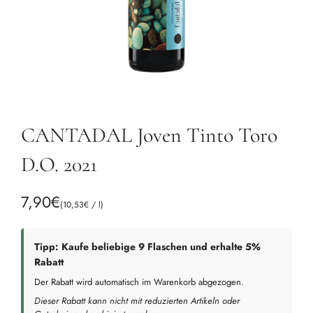
CANTADAL Joven Tinto Toro
D.O. 2021
R
7,90€
(
10,53€
/
l
)
e
g
Tipp: Kaufe beliebige 9 Flaschen und erhalte 5%
Rabatt
u
Der Rabatt wird automatisch im Warenkorb abgezogen.
l
Dieser Rabatt kann nicht mit reduzierten Artikeln oder