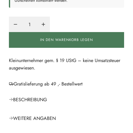
Gutscheinen kombiniert werden.
ä
r
e
r
IN DEN WARENKORB LEGEN
L
P
A
D
r
E
Kleinunternehmer gem. § 19 UStG – keine Umsatzsteuer
e
N
ausgewiesen.
.
i
.
.
Gratislieferung ab 49 ,- Bestellwert
s
BESCHREIBUNG
WEITERE ANGABEN