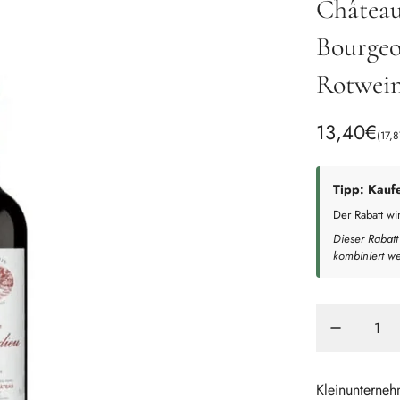
Château
Bourgeo
Rotwei
R
13,40€
(
17,
e
g
Tipp: Kauf
Der Rabatt w
u
Dieser Rabatt
l
kombiniert w
ä
r
e
r
Kleinunterneh