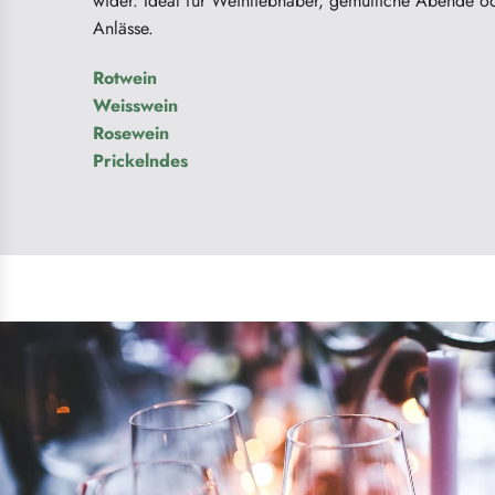
wider. Ideal für Weinliebhaber, gemütliche Abende o
Anlässe.
Rotwein
Weisswein
Rosewein
Prickelndes