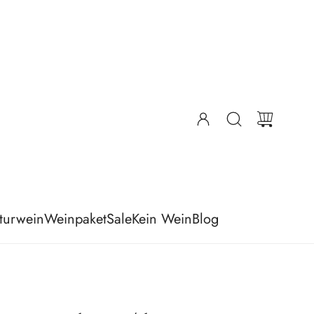
turwein
Weinpaket
Sale
Kein Wein
Blog