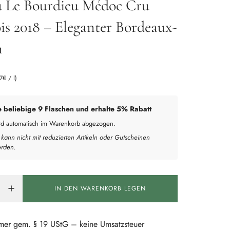
 Le Bourdieu Médoc Cru
is 2018 – Eleganter Bordeaux-
n
87€
/
l
)
e beliebige 9 Flaschen und erhalte 5% Rabatt
ird automatisch im Warenkorb abgezogen.
 kann nicht mit reduzierten Artikeln oder Gutscheinen
erden.
IN DEN WARENKORB LEGEN
L
A
D
E
mer gem. § 19 UStG – keine Umsatzsteuer