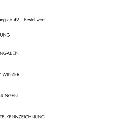
N
.
.
.
ung ab 49 ,- Bestellwert
BUNG
ANGABEN
/ WINZER
HNUNGEN
TTELKENNZEICHNUNG