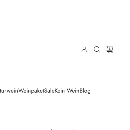
turwein
Weinpaket
Sale
Kein Wein
Blog