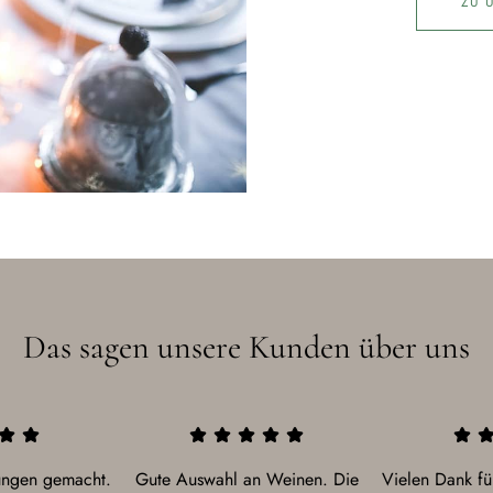
ZU 
Das sagen unsere Kunden über uns
rungen gemacht.
Gute Auswahl an Weinen. Die
Vielen Dank für