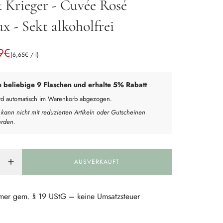
 Krieger - Cuvée Rosé
x - Sekt alkoholfrei
9€
(
6,65€
/
l
)
e beliebige 9 Flaschen und erhalte 5% Rabatt
ird automatisch im Warenkorb abgezogen.
 kann nicht mit reduzierten Artikeln oder Gutscheinen
erden.
AUSVERKAUFT
L
A
D
E
mer gem. § 19 UStG – keine Umsatzsteuer
N
.
.